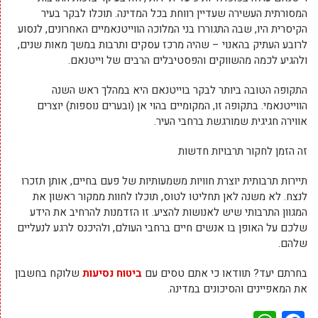
המסורתית העשירה שעדיין רווחת בכל המדינה. תוכלו לבקר בעיר
הקיסרית היו, שבה התגוררו בני המלוכה הווייטנאמיים האחרונים, לנסוע
לרובע העתיק בהאנוי – שהיה מרכז עסקים ותרבות במשך מאות שנים,
ולהגיע לכמה מהשווקים והפסטיבלים הרבים של וייטנאם.
התקופה הטובה ביותר לבקר בוייטנאם היא במהלך ראש השנה
הווייטנאמי. בתקופה זו, המקומיים בהוי אן (ובערים נוספות) יוצרים
אווירה חגיגית שמורגשת ברחבי העיר.
זה הזמן לחקור תרבויות חדשות
תיירות תרבותית יוצרת חוויות משמעותיות של פעם בחיים, אותן תזכרו
לנצח. לא משנה לאן תחליטו לטוס, תוכלו לחוות ממקור ראשון את
המגוון התרבותי שיש לאנושות להציע. זו הזדמנות להרחיב את הידע
שלכם על האופן בו אנשים חיים ברחבי העולם, ולהיכנס לרגע לנעליים
שלהם.
בחרתם יעד? תוודאו כי אתם טסים עם
ביטוח נסיעות
שלוקח בחשבון
את המאפיינים והסיכונים במדינה.