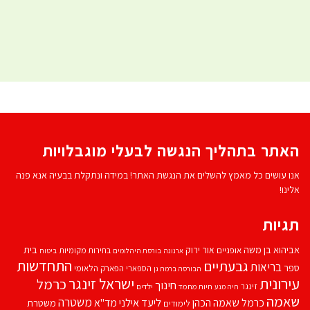
האתר בתהליך הנגשה לבעלי מוגבלויות
אנו עושים כל מאמץ להשלים את הנגשת האתר! במידה ונתקלת בבעיה אנא פנה
אלינו!
תגיות
אביהוא בן משה
בית
אור ירוק
אופניים
בחירות מקומיות
ארנונה
בורסת היהלומים
ביטוח
התחדשות
גבעתיים
בריאות
ספר
הספארי
הפארק הלאומי
הבורסה ברמת גן
עירונית
ישראל זינגר
כרמל
חינוך
זינגר
חיות מחמד
ילדים
חיה מנע
שאמה
משטרה
ליעד אילני
כרמל שאמה הכהן
מד''א
משטרת
לימודים