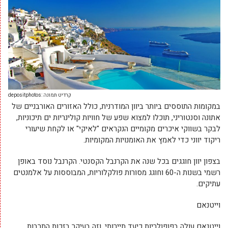
קרדיט תמונה :depositphotos
במקומות התוססים ביותר ביוון המודרנית, כולל האזורים האורבניים של
אתונה וסנטוריני, תוכלו למצוא שפע של חוויות קולינריות ים תיכוניות,
לבקר בשווקי איכרים מקומיים הנקראים "לאיקי" או לקחת שיעורי
ריקוד יווני כדי לאמץ את האומנויות המקומיות.
בצפון יוון חוגגים בכל שנה את הקרנבל הקסנטי. הקרנבל נוסד באופן
רשמי בשנות ה-60 וחוגג מסורות פולקלוריות, המבוססות על אלמנטים
עתיקים.
וייטנאם
וייטנאם עולה בפופולריות כיעד תיירותי, וזה בעיקר בזכות התרבות