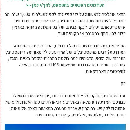
העדכונים ראשונים בווטסאפ, לחץ/י כאן <<
הוואי אוכלסה לראשונה על ידי פולינזים לפני למעלה מ-1,000 שנה, מה
שהוביל להיווצרות שפה ותרבות ייחודיות. אם אתם מחפשים חוויה
אותנטית, אתם יכולים לבקר בביתם של בני המלוכה מהוואי בארמון
יולני, להשתתף במסיבת אי מקומית ועוד.
מתעניינים בתערובת המיוחדת של תרבויות, אשר מרכיבות את הוואי
המודרנית? רבים מהפסטיבלים של המדינה, כולל מאווי מצורי ופסטיבל
התרבות של הוואי, מדגימים כמה בולטת התרבות היפנית באיים. מנגד,
ציוני דרך שונים כמו אנדרטת USS Arizona מספקים גם הצצה
להיסטוריה האמריקאית.
יוון
אם היסטוריה עתיקה מעניינת אתכם במיוחד, יוון היא היעד המושלם
עבורכם. המדינה הזו מלאה באתרים ארכיאולוגיים כמו האקרופוליס של
אתונה ודלפי, ויש בה המון שאריות מהעבר, המציעות הצצה אל מאות
שנים של דת, מלחמות, פוליטיקה, ארכיטקטורה ועוד.