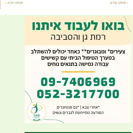
« פוסט קודם
פוסט הבא »