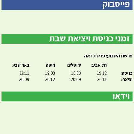
פרשת השבוע: פרשת ראה
תל אביב
ירושלים
חיפה
באר שבע
כניסה:
19:12
18:50
19:03
19:11
יציאה:
20:11
20:09
20:12
20:09