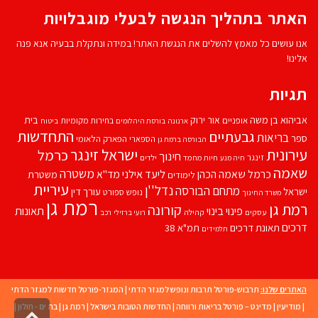
האתר בתהליך הנגשה לבעלי מוגבלויות
אנו עושים כל מאמץ להשלים את הנגשת האתר! במידה ונתקלת בבעיה אנא פנה
אלינו!
תגיות
אביהוא בן משה
בית
אור ירוק
אופניים
בחירות מקומיות
ארנונה
בורסת היהלומים
ביטוח
התחדשות
גבעתיים
בריאות
ספר
הספארי
הפארק הלאומי
הבורסה ברמת גן
עירונית
ישראל זינגר
כרמל
חינוך
זינגר
חיות מחמד
ילדים
חיה מנע
שאמה
משטרה
ליעד אילני
כרמל שאמה הכהן
מד''א
משטרת
לימודים
עיריית
נדל''ן
מתחם הבורסה
ישראל
עורך דין
נופש
ספורט
משרד החינוך
רמת גן
רמת גן
קורונה
פינוי בינוי
תאונות
עסקים
קהילה
רועי ברזילי
רכב
דרכים
תאונת דרכים
תמ"א 38
תלמידים
האתרים שלנו:
תרבוש-פורטל תרבות ונופש למגזר הדתי
|
המגזר-פורטל חדשות למגזר הדתי
|
מודיעין
|
מדינט – פורטל בריאות ורווחה
|
החדשות הטובות בישראל
|
רמת גן
|
בת ים - חולון
|
גליל