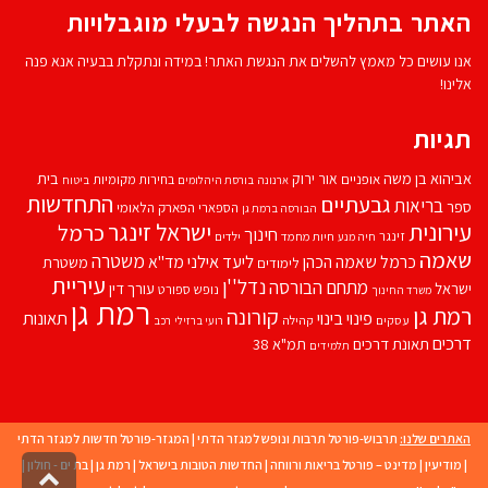
האתר בתהליך הנגשה לבעלי מוגבלויות
אנו עושים כל מאמץ להשלים את הנגשת האתר! במידה ונתקלת בבעיה אנא פנה
אלינו!
תגיות
אביהוא בן משה
בית
אור ירוק
אופניים
בחירות מקומיות
ארנונה
בורסת היהלומים
ביטוח
התחדשות
גבעתיים
בריאות
ספר
הספארי
הפארק הלאומי
הבורסה ברמת גן
עירונית
ישראל זינגר
כרמל
חינוך
זינגר
חיות מחמד
ילדים
חיה מנע
שאמה
משטרה
ליעד אילני
כרמל שאמה הכהן
מד''א
משטרת
לימודים
עיריית
נדל''ן
מתחם הבורסה
ישראל
עורך דין
נופש
ספורט
משרד החינוך
רמת גן
רמת גן
קורונה
פינוי בינוי
תאונות
עסקים
קהילה
רועי ברזילי
רכב
דרכים
תאונת דרכים
תמ"א 38
תלמידים
האתרים שלנו:
תרבוש-פורטל תרבות ונופש למגזר הדתי
|
המגזר-פורטל חדשות למגזר הדתי
|
מודיעין
|
מדינט – פורטל בריאות ורווחה
|
החדשות הטובות בישראל
|
רמת גן
|
בת ים - חולון
|
גליל