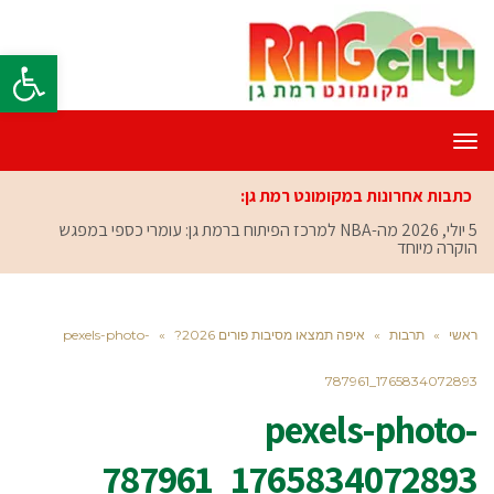
פתח סרגל
תפריט
כתבות אחרונות במקומונט רמת גן:
5 יולי, 2026
מה-NBA למרכז הפיתוח ברמת גן: עומרי כספי במפגש
הוקרה מיוחד
ראשי
»
תרבות
»
איפה תמצאו מסיבות פורים 2026?
»
pexels-photo-
787961_1765834072893
pexels-photo-
787961_1765834072893