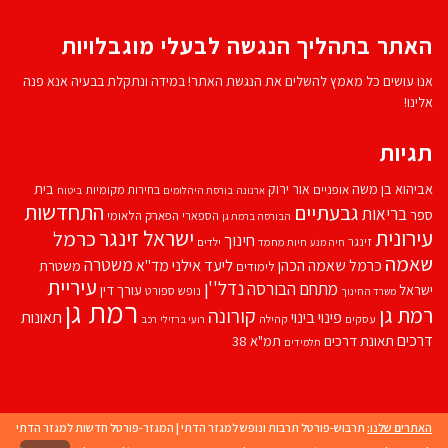
האתר בתהליך הנגשה לבעלי מוגבלויות
אנו עושים כל מאמץ להשלים את הנגשת האתר! במידה ונתקלת בבעיה אנא פנה
אלינו!
תגיות
אביהוא בן משה
בית
אור ירוק
אופניים
בחירות מקומיות
ארנונה
בורסת היהלומים
ביטוח
התחדשות
גבעתיים
בריאות
ספר
הספארי
הפארק הלאומי
הבורסה ברמת גן
עירונית
ישראל זינגר
כרמל
חינוך
זינגר
חיות מחמד
ילדים
חיה מנע
שאמה
משטרה
ליעד אילני
כרמל שאמה הכהן
מד''א
משטרת
לימודים
עיריית
נדל''ן
מתחם הבורסה
ישראל
עורך דין
נופש
ספורט
משרד החינוך
רמת גן
רמת גן
קורונה
פינוי בינוי
תאונות
עסקים
קהילה
רועי ברזילי
רכב
דרכים
תאונת דרכים
תמ"א 38
תלמידים
האתרים שלנו:
תרבוש-פורטל תרבות ונופש למגזר הדתי
|
המגזר-פורטל חדשות למגזר הדתי