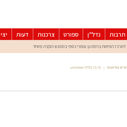
תרבות
נדל"ן
ספורט
צרכנות
דעות
יצי
ורים מודאגים
»
untitled-0752 (1) (1)