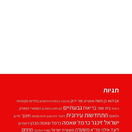
תגיות
אביהוא בן משה
אור ירוק
אופניים
בחירות מקומיות
ארנונה
בורסת היהלומים
גבעתיים
בריאות
בית ספר
הספארי
הפארק
ביטוח
הבורסה ברמת גן
התחדשות עירונית
חינוך
הלאומי
זינגר
חיות מחמד
ילדים
חיה מנע
ישראל זינגר
כרמל שאמה
כרמל שאמה הכהן
לימודים
משטרה
ליעד אילני
מתחם
מד''א
משטרת ישראל
משרד החינוך