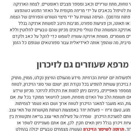
י נוחות, מתח שרירים וכאב ומספר מצבים ראומטיים. לצמח הארניקה
ת לטיפול בכאבים על ידי מריחה מקומית על האזור הפגוע כשהפצע
ע פתוח ומדמם) . העיסה נעשית על ידי מיצוי השורש והפרחים של הצמח.
 או תאונה, וכן פציעות ספורט, מגיבות היטב למשחת ארניקה בגלל
רניקה והמשחה שלו נטולי סיכונים מכיוון שהם טבעיים לחלוטין וללא
ומרים משמרים. משחת ארניקה עשויה לשמש כדי להקל על כאב ולקדם
נסיבית, מה שהופך אותה לאידיאלית עבור ספורטאים שגופם כל הזמן
מרפא שעוזרים גם לזיכרון
פעולות יום יומיות הכרחיות. מידע מהעולם החיצון נקלט, ממוין, מתויק
 בזיכרון עשויות להופיע בכל נקודת זמן. ישנם שני סוגי הזיכרון, לטווח
ממספר מאפיינים, ביניהם ניתן למנות את היכולת להיזכר. מכיוון שידע
 אם תשומת הלב של האדם מוסחת, חשוב להישאר ממוקד בכל עת. אם
, הוא מועבר למאגר הזיכרון לטווח ארוך ושם הוא נשמר לצמיתות.
מגע, טעם וריח – פועלות יחד באמצעות רשתות מקושרות של תאי עצב
ותם למערכת הזיכרון. שמירה על פעילות תאי עצב בריאה ותקשורת בין
עיות זיכרון בגלל ניוון תאים תקין. לכן, אם אתם מעוניינים לשפר או
וך,
תרופה לשיפור הזיכרון
העשויה מצמחים טבעיים יכולה בהחלט