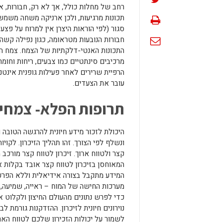
רחב של מחלות כולל, אך לא רק, חבורות, א
תכונות מרגיעות, ולכן ארניקה משחה משמש
סגור (לפי הוראות היצרן אין למרוח על פצ
חבורות הנובעות מטראומה, כגון נפילה קשה
התכונות האנטי-דלקתיות של הצמח. צמח הא
מרכיבים סינתטיים כמו צבעים, ריחות וח
הרפיית שרירים לאחר פעילות גופנית אינט
עובר את הצעדים.
תרופות הפלא- צמחי 
היכולת לזכור מידע חיונית להרגשה הטובה ול
ונשלף לפי הצורך. זהו תהליך הזיכרון. לקויות
קצר ולטווח ארוך. זיכרון לטווח קצר מורכב 
המאוחסן בזיכרון לטווח קצר אובד בקלות
המידע מתקבל בצורה אידיאלית וללא הפרעות
מערכות החישה של המוח – ראייה, שמיעה, 
כדי לפרש נתונים מהעולם החיצון ולקלוט א
נוירונים חיונית לזיכרון. ההזדקנות גורמת לב
לשמור על יכולות הזכירון שלכם לטווח האר