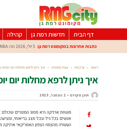
דף הבית
חדשות רמת גן
קהילה
כתבות אחרונות במקומונט רמת גן:
5 יולי, 2026
מה-NBA למרכז הפיתוח ברמת גן: עומרי כספי במפגש הוקרה מיוחד
ראשי
»
צרכנות
»
עצת מומחה
»
איך ניתן לרפא מחלות יום יומיות
איך ניתן לרפא מחלות יום י
תוכן מקודם
2 נובמבר, 2023
אנשים בכל גיל ובכל מצב בריאותי, ומציע
העשויה מהצמח הצפון האמריקאי ארניקה מ