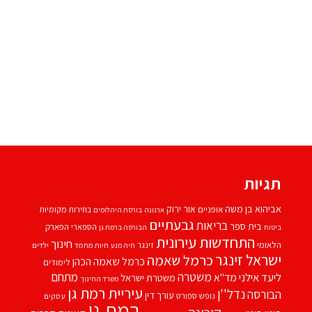
תגיות
אביהוא בן משה
אור ירוק
אופניים
בחירות מקומיות
ארנונה
בורסת היהלומים
גבעתיים
בריאות
בית ספר
הספארי
הפארק
ביטוח
הבורסה ברמת גן
התחדשות עירונית
חינוך
הלאומי
זינגר
חיות מחמד
ילדים
חיה מנע
ישראל זינגר
כרמל שאמה
כרמל שאמה הכהן
לימודים
משטרה
ליעד אילני
מתחם
מד''א
משטרת ישראל
משרד החינוך
עיריית רמת גן
נדל''ן
הבורסה
עורך דין
נופש
ספורט
עסקים
רמת גן