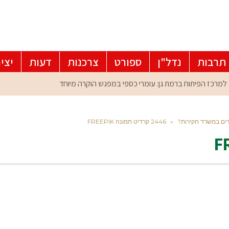
תרבות
נדל"ן
ספורט
צרכנות
דעות
יצי
רים במשרד חקירות?
»
2446 קרדיט תמונה FREEPIK