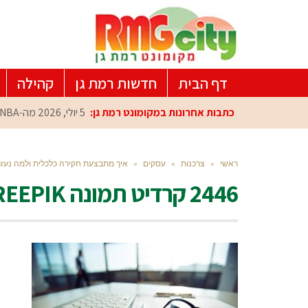
דף הבית
חדשות רמת גן
קהילה
כתבות אחרונות במקומונט רמת גן:
5 יולי, 2026
מה-NBA למרכז הפיתוח ברמת גן: עומרי כספי במפגש הוקרה מיוחד
ראשי
»
צרכנות
»
עסקים
»
איך מתבצעת חקירה כלכלית ולמה נעז
2446 קרדיט תמונה FREEPIK