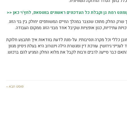
ל בתוך הסדר החלוקה השוויונית.
נט רמת גן וקבלת כל העדכונים ראשונים בווטסאפ, לחץ/י כאן <<
כך שרק החלק מתוכו שנצבר במהלך החיים המשותפים יחולק בין בני הזוג.
כויות עתידיות, כגון אופציות שקיבל אחד מבני הזוג ממקום העבודה.
ובן כללי וכל מקרה ונסיבותיו. על-מנת לדעת בוודאות איך תתבצע חלוקת
נייני גירושין. עורכת דין ומגשרת הילה וינטרוב היא בעלת ניסיון מגוון
בהתאם כבר סייעה לרבים ורבות לקבל את מלוא החלק המגיע להם ברכוש.
פוסט הבא »