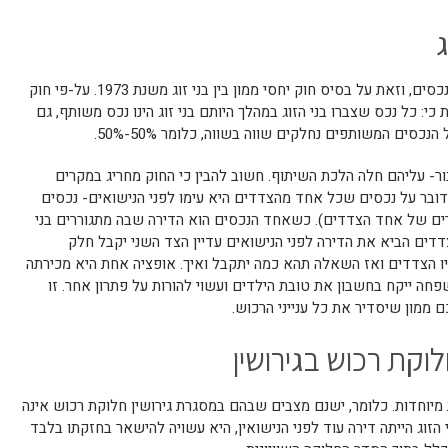
ג
החוק הישראלי מתייחס גם לאופן חלוקת הנכסים, וזאת על בסיס חוק יחסי ממון בין בני זוג משנת 1973. על-פי חוק
כי: כל נכס שצברו בני הזוג במהלך היותם בני זוג הינו נכס משותף, גם
ים המשותפים נחלקים שווה בשווה, כלומר 50%-50%.
ר- עליהם חלה הלכת השיתוף. חשוב להבין כי החוק מחריג במקרים
ובר על נכסים שכל אחד מהצדדים היא עימו לפני הנישואים- נכסים
ורים של אחד הצדדים). כשאחד הנכסים הוא הדירה שבה מתגוררים בני
דדים הביא את הדירה לפני הנישואים עדיין הצד השני יקבל חלק
ו הצדדים ואז השאלה תהא כמה יתקבל ואיך. אופציה אחת היא מכירתה
חה ייקח בחשבון את טובת הילדים ועשוי להורות על פתרון אחר. זו
ממון שיסדיר את כל ענייני הרכוש.
לוקת רכוש בגירושין
מיוחדות. כלומר, ישנם מצבים שבהם במסגרת גירושין חלוקת רכוש אינה
הזוג הייתה דירה עוד לפני הנישואין, היא עשויה להישאר בחזקתו בלבד