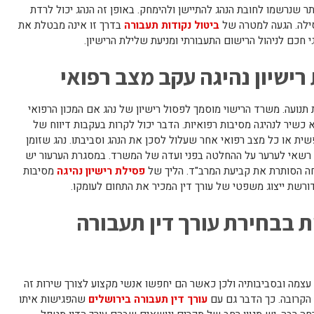
תר שנרשמו לחובת הנהג להתיישן ולהימחק. באופן זה הנהג יכול לרדת
סילה. הגעה למטרה של
ביטול נקודות תעבורה
בדרך זו אינה מבטלת את
 חכם לניהול הרישום התעבורתי ומניעת שלילת הרישיון.
ישיון נהיגה עקב מצב רפואי
תנועה. משרד הרישוי מוסמך לפסול רישיון של נהג אם המכון הרפואי
 כשיר לנהיגה מסיבות רפואיות. הדבר יכול לקרות בעקבות דיווח של
 נפשית או כל מצב רפואי אחר שעלול לסכן את הנהג וסביבתו. נהג שזומן
ן רשאי לערער על ההחלטה בפני ועדה של המשרד. במסגרת הערעור יש
חה הסותרת את קביעת המרב"ד. הליך של
פסילת רישיון נהיגה
מסיבות
דורשת ייצוג משפטי של עורך דין המכיר את התחום לעומקו.
ת בבחירת עורך דין תעבורה
עצמה ובסביבותיה ולכן כאשר הם יחפשו אנשי מקצוע לצורך שירות זה
הקרובה. כך הדבר גם עם
עורך דין תעבורה בירושלים
שהפגישות איתו