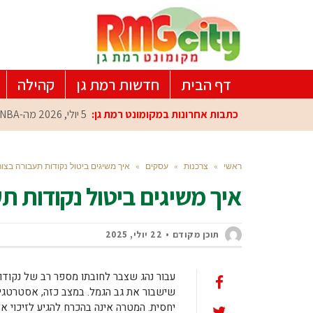
דף הבית
חדשות רמת גן
קהילה
כתבות אחרונות במקומונט רמת גן:
5 יולי, 2026
מה-NBA למרכז הפיתוח ברמת גן: עומרי כספי במפגש הוקרה מיוחד
ראשי
»
צרכנות
»
עסקים
»
איך משיגים ביטול נקודות תעבורה בצ
איך משיגים ביטול נקודות 
תוכן מקודם
22 יולי, 2025
עבור נהג שצבר לחובתו מספר רב של נקודו
שישבור את גב הגמל. במצב כזה, אסטרטג
יחסית. המטרה אינה בהכרח להגיע לזיכוי א