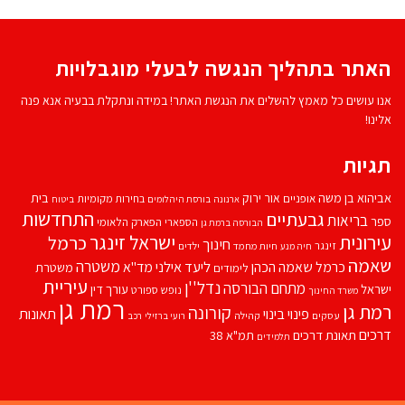
האתר בתהליך הנגשה לבעלי מוגבלויות
אנו עושים כל מאמץ להשלים את הנגשת האתר! במידה ונתקלת בבעיה אנא פנה
אלינו!
תגיות
אביהוא בן משה
בית
אור ירוק
אופניים
בחירות מקומיות
ארנונה
בורסת היהלומים
ביטוח
התחדשות
גבעתיים
בריאות
ספר
הספארי
הפארק הלאומי
הבורסה ברמת גן
עירונית
ישראל זינגר
כרמל
חינוך
זינגר
חיות מחמד
ילדים
חיה מנע
שאמה
משטרה
ליעד אילני
כרמל שאמה הכהן
מד''א
משטרת
לימודים
עיריית
נדל''ן
מתחם הבורסה
ישראל
עורך דין
נופש
ספורט
משרד החינוך
רמת גן
רמת גן
קורונה
פינוי בינוי
תאונות
עסקים
קהילה
רועי ברזילי
רכב
דרכים
תאונת דרכים
תמ"א 38
תלמידים