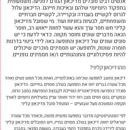
אנשים רבים סובלים מדיכאון הגורם לפגיעה משמעותית
בתפקוד היומיומי שלהם ובאיכות חייהם. הדיכאון עלול
לגרום לקשיים בעבודה ובקריירה, לקשיים חברתיים
ומשפחתיים, לבעיות בזוגיות ועוד. מי שסובל מדיכאון
קליני חש חסר ערך והוא עשוי לחוות ייאוש רב, חוסר
הנאה מדברים שונים וחוסר תקווה. כדאי לדעת כי יש
סוגים שונים של דיכאון והתופעה באה לידי ביטוי בדרגות
חומרה שונות, ולתופעה יש תסמינים מוכרים שיכולים
להיות פסיכולוגיים והתנהגותיים ו/או תסמינים גופניים.
מהו דיכאון קליני?
דיכאון נחשב לתופעה שכיחה באוכלוסייה, ואחת מכל חמש נשים ואחד
מכל עשרה גברים יחוו את התופעה בשלב מסוים בחייהם. הדיכאון
מוגדר כהפרעה פסיכיאטרית השייכת לקבוצת ההפרעות במצב הרוח,
ובמקרים בהם חווים מצב רוח ירוד וחוסר עניין בפעילויות היומיום לאורך
תקופה הנמשכת מעל שבועיים – המטפל סובל מדיכאון קליני.
לפי הסטטיסטיקה מדובר בתופעה נפשית נפוצה, וכאחד מכל עשרה
ישראלים יחווה דיכאון בשלב מסוים בחייו, ויש הסובלים מדיכאון קליני
הגורם לירידה ניכרת בתפקוד היומי בעבודה, בשעות הפנאי, בחברה