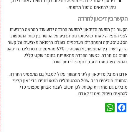
דיכאון לאחר לידה – תופעה שכיחה בקרב נשים לאחר לידה,
ניתן להתאים טיפול תרופתי.
הקשר בין דיכאון לחרדה
הקשר בין תופעת הדיכאון לתופעת החרדה ידוע עוד מהמאה הרביעית
לפני הספירה לאחר שהיפוקרטס הצביע על הקשר בין שתי התופעות.
הסטטיסטיקה והמחקרים העדכניים בעולם הרפואה מצביעים על קשר
הדוק וישיר בין התופעות, ולמעשה כ-67% מהאנשים הסובלים מדיכאון
חווים גם חרדה, כאשר החרדה מתאפיינת בחוסר שקט כללי,
בהתפרצויות זעם וכעס, בסף גירוי נמוך ועוד.
אדם הסובל מדיכאון קליני מתמשך עלול לסבול גם מתסמיני החרדה.
הנתונים מוכיחים כי כ-20% מהמטופלים המאובחנים בדיכאון קליני
סובלים גם מחרדות קשות, לכן חשוב לעבור אבחון מקצועי כדי
להתאים טיפול מיטבי לאדם.
WhatsApp
Facebook