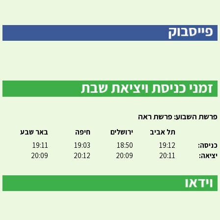
פרשת השבוע: פרשת ראה
תל אביב
ירושלים
חיפה
באר שבע
כניסה:
19:12
18:50
19:03
19:11
יציאה:
20:11
20:09
20:12
20:09