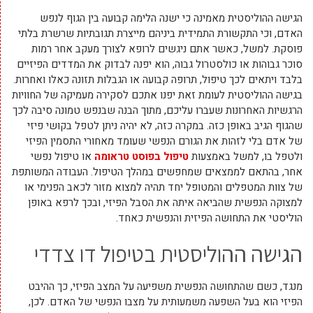
הגישה ההוליסטית מאמינה כי ישנה הלימה קבועה בין הגוף לנפש
האדם, וכי התקשורת התמידית ביניהם מייצרת תגובתיות שרשרת בלתי
פוסקת. למשל, כאשר אתם ניגשים לרופא לצורך מעקב אחר רמות
סוכר גבוהות או כולסטרול גבוה, הוא יפנה לבדוק את המדדים הפיזיים
בלבד ויתאים לכך טיפול, תרופה קבועה או הגבלות תזונה כאלו ואחרות.
בגישה ההוליסטית לעומת זאת יפנו אתכם לסקירה מעמיקה של החוויות
הרגשיות האחרונות שעברו עליכם, מתוך הבנה שבנפש טמונה סיבה לכך
שהגוף הגיב באופן כזה. במקרה כזה, לא יהיה ניתן לטפל בקושי פיזי
של אדם בלי לזהות את הגורם הנפשי שעומד מאחורי התסמין הפיזי
ולטפל בו, למשל באמצעות
טיפול בפוסט טראומה
או טיפול נפשי
אחר, בהתאם לממצאים שמחפשים במהלך הטיפול. העבודה המשותפת
של צוות המטפלים והמטופל יחד תהיה למצוא מזור לכאב הפנימי או
למצוקה הנפשית שהביאה איתה את הסבל הפיזי, ובכך לרפא באופן
הוליסטי את התחושה הפיזית והנפשית כאחד.
הגישה ההוליסטית בטיפול דו צדדי
מנגד, כשם שהתחושה הנפשית משפיעה על המצב הפיזי, כך ההיבט
הפיזי הוא בעל השפעה משמעותית על מצבו הנפשי של האדם. לכן,