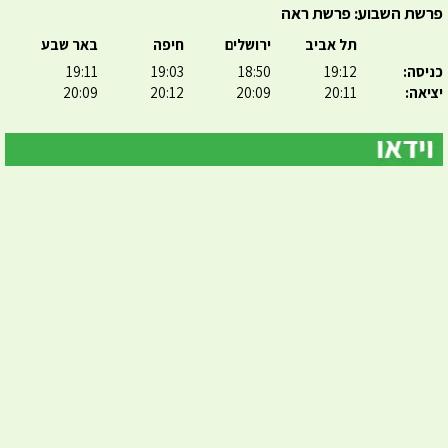
פרשת השבוע: פרשת ראה
תל אביב
ירושלים
חיפה
באר שבע
כניסה:
19:12
18:50
19:03
19:11
יציאה:
20:11
20:09
20:12
20:09