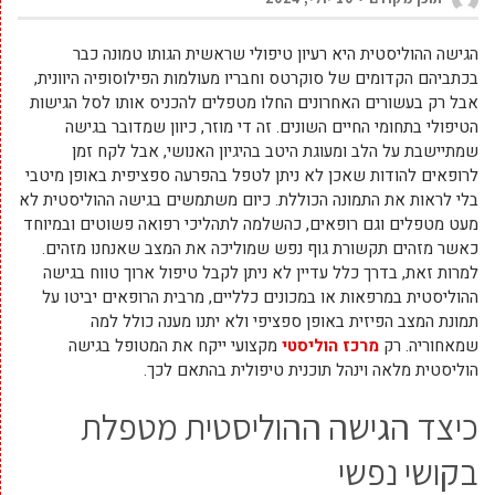
הגישה ההוליסטית היא רעיון טיפולי שראשית הגותו טמונה כבר
בכתביהם הקדומים של סוקרטס וחבריו מעולמות הפילוסופיה היוונית,
אבל רק בעשורים האחרונים החלו מטפלים להכניס אותו לסל הגישות
הטיפולי בתחומי החיים השונים. זה די מוזר, כיוון שמדובר בגישה
שמתיישבת על הלב ומעוגת היטב בהיגיון האנושי, אבל לקח זמן
לרופאים להודות שאכן לא ניתן לטפל בהפרעה ספציפית באופן מיטבי
בלי לראות את התמונה הכוללת. כיום משתמשים בגישה ההוליסטית לא
מעט מטפלים וגם רופאים, כהשלמה לתהליכי רפואה פשוטים ובמיוחד
כאשר מזהים תקשורת גוף נפש שמוליכה את המצב שאנחנו מזהים.
למרות זאת, בדרך כלל עדיין לא ניתן לקבל טיפול ארוך טווח בגישה
ההוליסטית במרפאות או במכונים כלליים, מרבית הרופאים יביטו על
תמונת המצב הפיזית באופן ספציפי ולא יתנו מענה כולל למה
שמאחוריה. רק
מרכז הוליסטי
מקצועי ייקח את המטופל בגישה
הוליסטית מלאה וינהל תוכנית טיפולית בהתאם לכך.
כיצד הגישה ההוליסטית מטפלת
בקושי נפשי