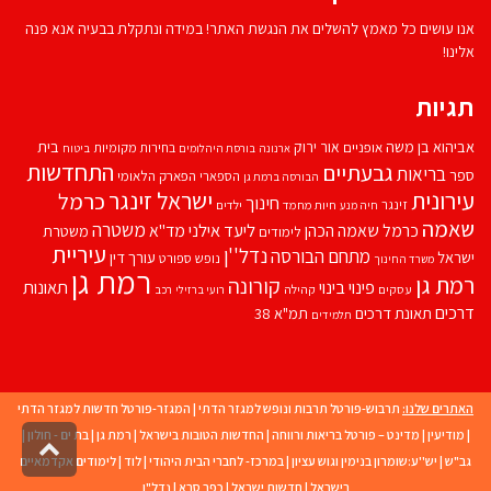
אנו עושים כל מאמץ להשלים את הנגשת האתר! במידה ונתקלת בבעיה אנא פנה
אלינו!
תגיות
אביהוא בן משה
בית
אור ירוק
אופניים
בחירות מקומיות
ארנונה
בורסת היהלומים
ביטוח
התחדשות
גבעתיים
בריאות
ספר
הספארי
הפארק הלאומי
הבורסה ברמת גן
עירונית
ישראל זינגר
כרמל
חינוך
זינגר
חיות מחמד
ילדים
חיה מנע
שאמה
משטרה
ליעד אילני
כרמל שאמה הכהן
מד''א
משטרת
לימודים
עיריית
נדל''ן
מתחם הבורסה
ישראל
עורך דין
נופש
ספורט
משרד החינוך
רמת גן
רמת גן
קורונה
פינוי בינוי
תאונות
עסקים
קהילה
רועי ברזילי
רכב
דרכים
תאונת דרכים
תמ"א 38
תלמידים
האתרים שלנו:
תרבוש-פורטל תרבות ונופש למגזר הדתי
|
המגזר-פורטל חדשות למגזר הדתי
|
מודיעין
|
מדינט – פורטל בריאות ורווחה
|
החדשות הטובות בישראל
|
רמת גן
|
בת ים - חולון
|
גליל
גב"ש
|
יש''ע:שומרון בנימין וגוש עציון
|
במרכז- לחברי הבית היהודי
|
לוד
|
לימודים אקדמאיים
לרא
העמו
בישראל
|
חדשות ישראל
|
כפר סבא
|
נדל"ן