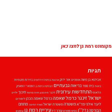
מקומונט רמת גן
לחצו כאן
תגיות
אביהוא בן משה
אור ירוק
אופניים
בחירות מקומיות
ארנונה
בורסת היהלומים
גבעתיים
בריאות
בית ספר
הספארי
הפארק
ביטוח
הבורסה ברמת גן
התחדשות עירונית
חינוך
הלאומי
זינגר
חיות מחמד
ילדים
חיה מנע
ישראל זינגר
כרמל שאמה
כרמל שאמה הכהן
לימודים
משטרה
ליעד אילני
מתחם
מד''א
משטרת ישראל
משרד החינוך
עיריית רמת גן
נדל''ן
הבורסה
עורך דין
נופש
ספורט
עסקים