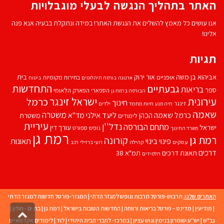
האתר בתהליך הנגשה לבעלי מוגבלויות
אנו עושים כל מאמץ להשלים את הנגשת האתר! במידה ונתקלת בבעיה אנא פנה
אלינו!
תגיות
אביהוא בן משה
בית
אור ירוק
אופניים
בחירות מקומיות
ארנונה
בורסת היהלומים
ביטוח
התחדשות
גבעתיים
בריאות
ספר
הספארי
הפארק הלאומי
הבורסה ברמת גן
עירונית
ישראל זינגר
כרמל
חינוך
זינגר
חיות מחמד
ילדים
חיה מנע
שאמה
משטרה
ליעד אילני
כרמל שאמה הכהן
מד''א
משטרת
לימודים
עיריית
נדל''ן
מתחם הבורסה
ישראל
עורך דין
נופש
ספורט
משרד החינוך
רמת גן
רמת גן
קורונה
פינוי בינוי
תאונות
עסקים
קהילה
רועי ברזילי
רכב
דרכים
תאונת דרכים
תמ"א 38
תלמידים
האתרים שלנו:
תרבוש-פורטל תרבות ונופש למגזר הדתי
|
המגזר-פורטל חדשות למגזר הדתי
|
מודיעין
|
מדינט – פורטל בריאות ורווחה
|
החדשות הטובות בישראל
|
רמת גן
|
בת ים - חולון
|
גליל
גב"ש
|
יש''ע:שומרון בנימין וגוש עציון
|
במרכז- לחברי הבית היהודי
|
לוד
|
לימודים אקדמאיים
לרא