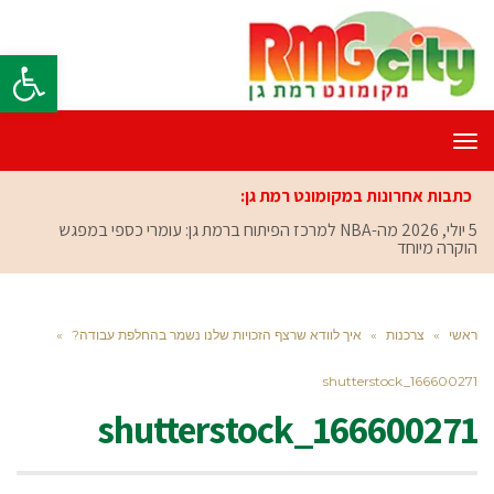
פתח סרגל
תפריט
כתבות אחרונות במקומונט רמת גן:
5 יולי, 2026
מה-NBA למרכז הפיתוח ברמת גן: עומרי כספי במפגש
הוקרה מיוחד
ראשי
»
צרכנות
»
איך לוודא שרצף הזכויות שלנו נשמר בהחלפת עבודה?
»
shutterstock_166600271
shutterstock_166600271