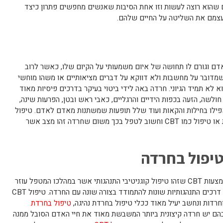
ם שהוא רוצה לעשות וזו אחת הסיבות שאנשים מחפשים פתרון כיצד
עצמם את השליטה על החיים שלהם.
דם וגורם לו תחושה של איום משמעותי על הקיום שלו, כאשר לרוב
שמדובר על מחשבות ולא דווקא על דברים מציאותיים או משהו מוחשי
 לא תמיד הגיוני. חרדה באה לידי ביטוי בעיקר בדרכים פיסיות מאוד
חולשה, הזעה בכפות הידיים והרגליים, כאבי ראש ובטן, הפרעות שינה,
 ואפילו בחילות והקאות ועוד שלל תופעות שמשתנות מאדם לאדם. טיפול
בחרדה יכול להיות בדרכים שונות תרופתיות או טיפול כמו CBT וחשוב לטפל בכך משום שחרדה זהו מצב אשר
טיפול בחרדה
אחת מהדרכים היעילות ביותר זה טיפול באמצעות CBT שזהו טיפול קוגניטיבי התנהגותי אשר במהלכו המטפל עוזר
לאדם להבין את דרך החשיבה שלו ולמצוא דרכים התנהגותיות שונות להתמודד בצורה שונה עם החרדה. טיפול CBT
וחרדות ונחשב יעיל מאוד ככלי טיפול בחרדת נהיגה,
טיפול בחרדת
הם יש חרדה קיצונית ביותר המשבשת מאוד את חיי האדם הסובל ממנה