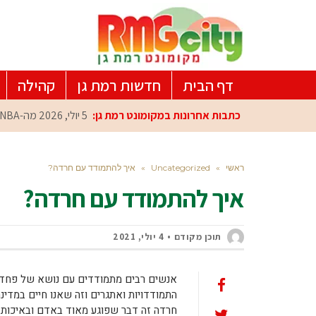
דף הבית
חדשות רמת גן
קהילה
כתבות אחרונות במקומונט רמת גן:
5 יולי, 2026
מה-NBA למרכז הפיתוח ברמת גן: עומרי כספי במפגש הוקרה מיוחד
ראשי
»
Uncategorized
»
איך להתמודד עם חרדה?
איך להתמודד עם חרדה?
תוכן מקודם
4 יולי, 2021
אנשים רבים מתמודדים עם נושא של פחדי
התמודדויות ואתגרים וזה שאנו חיים במדינה
חרדה זה דבר שפוגע מאוד באדם ובאיכות חי