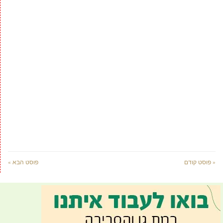
« פוסט קודם
פוסט הבא »