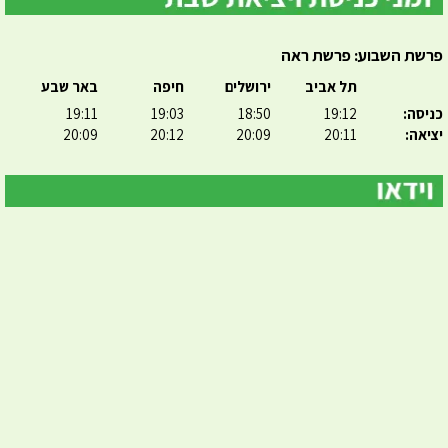
פרשת השבוע: פרשת ראה
תל אביב
ירושלים
חיפה
באר שבע
כניסה:
19:12
18:50
19:03
19:11
יציאה:
20:11
20:09
20:12
20:09