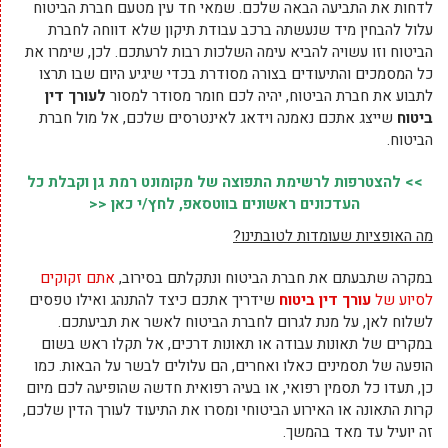
לדחות את התביעה הבאה שלכם. שמאי חד עין מטעם חברת הביטוח
עלול להבחין מיד שנעשתה ברכב עבודת תיקון שלא דווחה לחברת
הביטוח וזו עשויה להביא עימה השלכות רבות לרעתכם. לכן, שימרו את
כל המסמכים והתיעודים בצורה מסודרת בכדי שיגיע היום שבו תרצו
לתבוע את חברת הביטוח, יהיה לכם חומר מסודר למסור
לעורך דין
ביטוח
שייצג אתכם נאמנה וידאג לאינטרסים שלכם, אל מול חברת
הביטוח.
>> להצטרפות לרשימת התפוצה של מקומונט רמת גן וקבלת כל
העדכונים ראשונים בווטסאפ, לחץ/י כאן <<
מה האופציות שעומדות לטובתינו?
במקרה שתבעתם את חברת הביטוח ונתקלתם בסירוב,
אתם זקוקים
לסיוע של
עורך דין ביטוח
שידריך אתכם כיצד להתנהג ואילו טפסים
לשלוח לאן, על מנת לגרום לחברת הביטוח לאשר את תביעתכם.
במקרים של תאונות עבודה או תאונות דרכים, אל תקלו ראש בשום
הופעה של תסמינים כאלו ואחרים, הם עלולים לבשר על הבאות. כמו
כן, תעדו כל תסמין רפואי, או בעיה רפואית חדשה שהופיעה לכם מיום
קרות התאונה או האירוע הביטוחי ומסרו את התיעוד לעורך הדין שלכם,
זה יועיל עד מאד בהמשך.