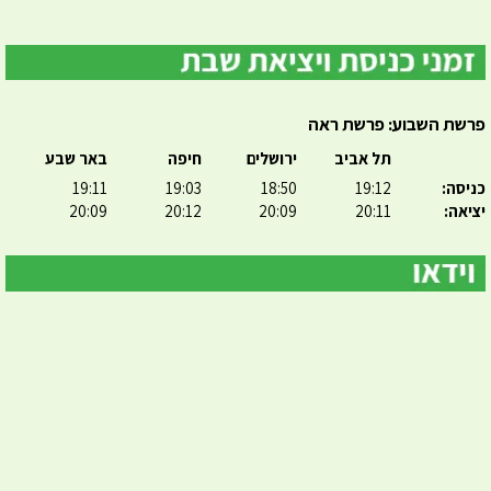
פרשת השבוע: פרשת ראה
תל אביב
ירושלים
חיפה
באר שבע
כניסה:
19:12
18:50
19:03
19:11
יציאה:
20:11
20:09
20:12
20:09