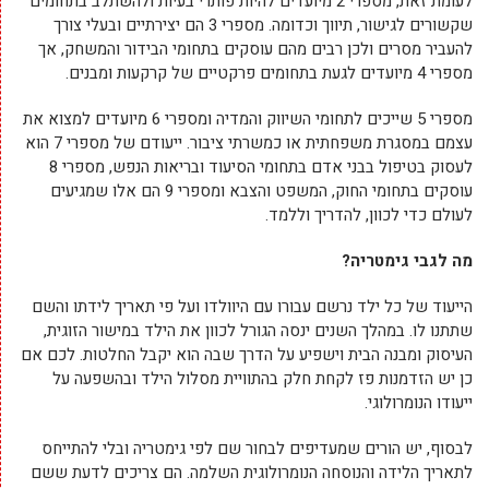
לעומת זאת, מספרי 2 מיועדים להיות פותרי בעיות ולהשתלב בתחומים
שקשורים לגישור, תיווך וכדומה. מספרי 3 הם יצירתיים ובעלי צורך
להעביר מסרים ולכן רבים מהם עוסקים בתחומי הבידור והמשחק, אך
מספרי 4 מיועדים לגעת בתחומים פרקטיים של קרקעות ומבנים.
מספרי 5 שייכים לתחומי השיווק והמדיה ומספרי 6 מיועדים למצוא את
עצמם במסגרת משפחתית או כמשרתי ציבור. ייעודם של מספרי 7 הוא
לעסוק בטיפול בבני אדם בתחומי הסיעוד ובריאות הנפש, מספרי 8
עוסקים בתחומי החוק, המשפט והצבא ומספרי 9 הם אלו שמגיעים
לעולם כדי לכוון, להדריך וללמד.
מה לגבי גימטריה?
הייעוד של כל ילד נרשם עבורו עם היוולדו ועל פי תאריך לידתו והשם
שתתנו לו. במהלך השנים ינסה הגורל לכוון את הילד במישור הזוגית,
העיסוק ומבנה הבית וישפיע על הדרך שבה הוא יקבל החלטות. לכם אם
כן יש הזדמנות פז לקחת חלק בהתוויית מסלול הילד ובהשפעה על
ייעודו הנומרולוגי.
לבסוף, יש הורים שמעדיפים לבחור שם לפי גימטריה ובלי להתייחס
לתאריך הלידה והנוסחה הנומרולוגית השלמה. הם צריכים לדעת ששם