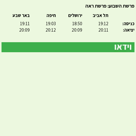
פרשת השבוע: פרשת ראה
תל אביב
ירושלים
חיפה
באר שבע
כניסה:
19:12
18:50
19:03
19:11
יציאה:
20:11
20:09
20:12
20:09