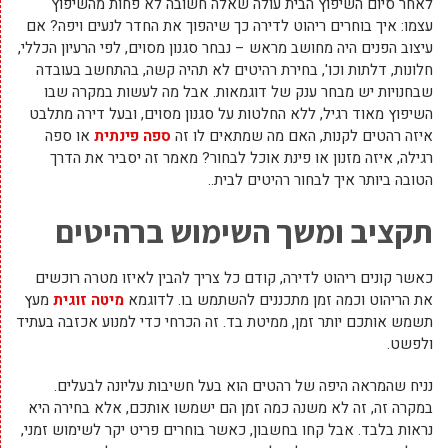
לאחר סיום השיפוץ הבית עולה שאלה חשובה לא פחות מהשיפוץ
עצמו: איך בוחרים ריהוט לדירה כך שיהפוך את החדר לנעים ויפה? אם
עיצוב הפנים היה מחושב מראש – נבחר סגנון מסוים, לפי הרעיון הכללי,
חלונות, דלתות וכו', בחירת רהיטים לא תהיה קשה, בהתחשב בעובדה
שבחנויות יש מבחר ענק של דוגמאות. אבל מה לעשות במקרה שבו
השיפוץ מאוד רגיל, ללא החלטות על סגנון מסוים, ובעל דירה מתלבט
איזה רהטים לקנות, האם מה שמתאים לו זה
ספה פינתית
או ספה
רגילה, איזה מזנון או פינת אוכל לבחור? מאמר זה יסביר את הדרך
הטובה ביותר איך לבחור רהיטים לבית..
תקציב ומשך השימוש ברהיטים
כאשר קונים ריהוט לדירה, קודם כל צריך להבין לאיזו מטרה רוכשים
את הריהוט וכמה זמן מתכננים להשתמש בו. לדוגמא
מיטה זוגית
מעץ
תשמש אותכם יותר זמן, ממיטת בד. זה הכרחי כדי למנוע אכזבה בעתיד
ולפשט.
נניח שהמראה היפה של רהטים הוא בעל חשיבות עליונה לבעלים.
במקרה זה, זה לא משנה כמה זמן הם ישמשו אותכם, אלא בחירה היא
נראות בלבד. אבל קחו בחשבון, כאשר בוחרים פריט יקר לשימוש זמני,