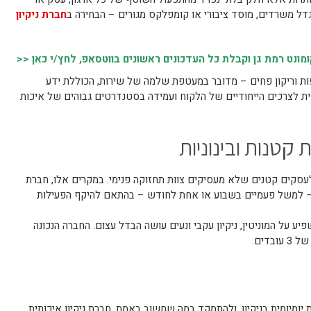
מגדל משרדים, מוסד ציבורי או קומפלקס מגורים – הבחירה ב
חברת ניקיון
נט רמת גן וקבלת כל העדכונים ראשונים בווטסאפ, לחץ/י כאן <<
פות וריקון פחים – מדובר במעטפת שלמה של שירות, הכוללת ידע
ית לצרכים הייחודיים של הלקוח ועמידה בסטנדרטים גבוהים של איכות
קטנות ובינוניות
ם לעסקים קטנים שלא מעסיקים צוות תחזוקה פנימי. במקרים אלו, חברת
ך – למשל פעמיים בשבוע או אחת לחודש – בהתאם להיקף הפעילות
 על המוניטין, ניקיון עקבי ונעים עושה הבדל עצום. החברה הנכונה
דים.
יומיומית בניקיון, ולהתמקד במה שחשוב באמת. חברת ניקיון איכותית