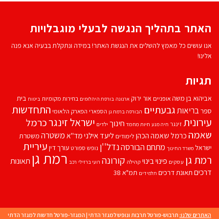
האתר בתהליך הנגשה לבעלי מוגבלויות
אנו עושים כל מאמץ להשלים את הנגשת האתר! במידה ונתקלת בבעיה אנא פנה
אלינו!
תגיות
אביהוא בן משה
בית
אור ירוק
אופניים
בחירות מקומיות
ארנונה
בורסת היהלומים
ביטוח
התחדשות
גבעתיים
בריאות
ספר
הספארי
הפארק הלאומי
הבורסה ברמת גן
עירונית
ישראל זינגר
כרמל
חינוך
זינגר
חיות מחמד
ילדים
חיה מנע
שאמה
משטרה
ליעד אילני
כרמל שאמה הכהן
מד''א
משטרת
לימודים
עיריית
נדל''ן
מתחם הבורסה
ישראל
עורך דין
נופש
ספורט
משרד החינוך
רמת גן
רמת גן
קורונה
פינוי בינוי
תאונות
עסקים
קהילה
רועי ברזילי
רכב
דרכים
תאונת דרכים
תמ"א 38
תלמידים
האתרים שלנו:
תרבוש-פורטל תרבות ונופש למגזר הדתי
|
המגזר-פורטל חדשות למגזר הדתי