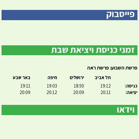
פרשת השבוע: פרשת ראה
תל אביב
ירושלים
חיפה
באר שבע
כניסה:
19:12
18:50
19:03
19:11
יציאה:
20:11
20:09
20:12
20:09