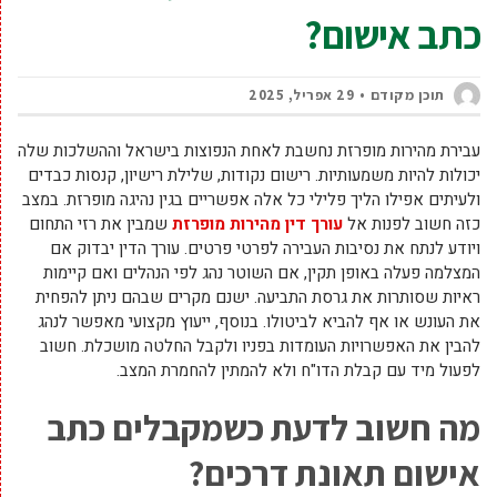
כתב אישום?
תוכן מקודם
29 אפריל, 2025
עבירת מהירות מופרזת נחשבת לאחת הנפוצות בישראל וההשלכות שלה
יכולות להיות משמעותיות. רישום נקודות, שלילת רישיון, קנסות כבדים
ולעיתים אפילו הליך פלילי כל אלה אפשריים בגין נהיגה מופרזת. במצב
כזה חשוב לפנות אל
עורך דין מהירות מופרזת
שמבין את רזי התחום
ויודע לנתח את נסיבות העבירה לפרטי פרטים. עורך הדין יבדוק אם
המצלמה פעלה באופן תקין, אם השוטר נהג לפי הנהלים ואם קיימות
ראיות שסותרות את גרסת התביעה. ישנם מקרים שבהם ניתן להפחית
את העונש או אף להביא לביטולו. בנוסף, ייעוץ מקצועי מאפשר לנהג
להבין את האפשרויות העומדות בפניו ולקבל החלטה מושכלת. חשוב
לפעול מיד עם קבלת הדו"ח ולא להמתין להחמרת המצב.
מה חשוב לדעת כשמקבלים כתב
אישום תאונת דרכים
?