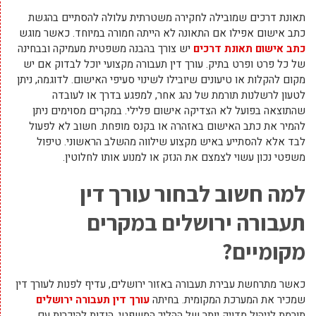
תאונת דרכים שמובילה לחקירה משטרתית עלולה להסתיים בהגשת
כתב אישום אפילו אם התאונה לא הייתה חמורה במיוחד. כאשר מוגש
כתב אישום תאונת דרכים
יש צורך בהבנה משפטית מעמיקה ובבחינה
של כל פרט ופרט בתיק. עורך דין תעבורה מקצועי יוכל לבדוק אם יש
מקום להקלות או טיעונים שיובילו לשינוי סעיפי האישום. לדוגמה, ניתן
לטעון לרשלנות תורמת של נהג אחר, למפגע בדרך או לעובדה
שהתוצאה בפועל לא הצדיקה אישום פלילי. במקרים מסוימים ניתן
להמיר את כתב האישום באזהרה או בקנס מופחת. חשוב לא לפעול
לבד אלא להסתייע באיש מקצוע שילווה מהשלב הראשוני. טיפול
משפטי נכון עשוי לצמצם את הנזק או למנוע אותו לחלוטין.
למה חשוב לבחור עורך דין
תעבורה ירושלים במקרים
מקומיים
?
כאשר מתרחשת עבירת תעבורה באזור ירושלים, עדיף לפנות לעורך דין
שמכיר את המערכת המקומית. בחיתה
עורך דין תעבורה ירושלים
תורמת לניהול מדויק יותר של ההליך המשפטי, הודות להיכרות עם