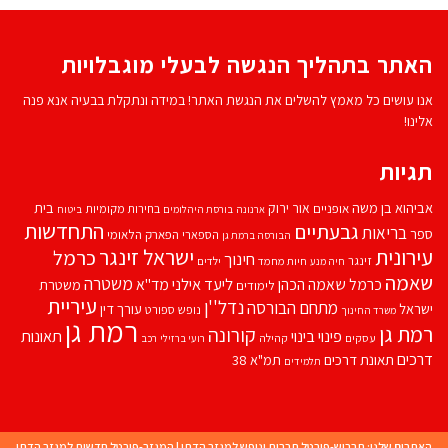
האתר בתהליך הנגשה לבעלי מוגבלויות
אנו עושים כל מאמץ להשלים את הנגשת האתר! במידה ונתקלת בבעיה אנא פנה
אלינו!
תגיות
אביהוא בן משה
בית
אור ירוק
אופניים
בחירות מקומיות
ארנונה
בורסת היהלומים
ביטוח
התחדשות
גבעתיים
בריאות
ספר
הספארי
הפארק הלאומי
הבורסה ברמת גן
עירונית
ישראל זינגר
כרמל
חינוך
זינגר
חיות מחמד
ילדים
חיה מנע
שאמה
משטרה
ליעד אילני
כרמל שאמה הכהן
מד''א
משטרת
לימודים
עיריית
נדל''ן
מתחם הבורסה
ישראל
עורך דין
נופש
ספורט
משרד החינוך
רמת גן
רמת גן
קורונה
פינוי בינוי
תאונות
עסקים
קהילה
רועי ברזילי
רכב
דרכים
תאונת דרכים
תמ"א 38
תלמידים
האתרים שלנו:
תרבוש-פורטל תרבות ונופש למגזר הדתי
|
המגזר-פורטל חדשות למגזר הדתי