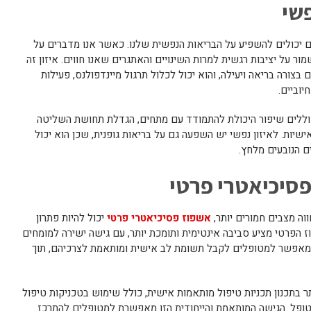
פשי
יים יכולים להשפיע על הבריאות הנפשית שלנו. כאשר אנו מדברים על
מור על יציבות רגשית למרות השינויים והאתגרים שאנו חווים. איזון זה
צורה בריאה ויעילה, והוא יכול לכלול תרגול מיינדפולנס, פעילות
יוביים.
כוללים שיפור היכולת להתמודד עם מתחים, הגדלת תחושת השליטה
יות. לאיזון נפשי יש השפעה גם על בריאות גופנית, שכן הוא יכול
ם הנובעים מלחץ.
פסיכיאטרי פרטי
וה מצבים חמורים יותר,
אשפוז פסיכיאטרי פרטי
יכול להיות פתרון
ז הפרטי מציע סביבה אינטימית ותומכת יותר, עם גישה ישירה למומחים
 מאפשר למטופלים לקבל תשומת לב אישית ומותאמת לצרכיהם, תוך
ר בתכנון תכניות טיפול מותאמות אישית, כולל שימוש בטכניקות טיפול
טופל. הגישה המותאמת והייחודית הזו מאפשרת למטופלים להתרכז