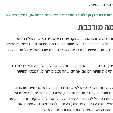
להצלחת הטיפול.
נט רמת גן וקבלת כל העדכונים ראשונים בווטסאפ, לחץ/י כאן <<
מה מורכבת
ומורכב, הדורש הבנה מעמיקה של ההיסטוריה האישית של המטופל
פול זה כולל שילוב של גישות שונות כמו פסיכותרפיה, טיפול באמצעים
יפול מותאמת אישית היא קריטית כדי להבטיח שהמטופל יקבל את הכלים
יך סבלנות רבה ואמון בין המטפל למטופל. תהליך זה יכול לכלול גם
 את חוויותיהם עם אחרים שחוו מצבים דומים, ולמצוא תחושת
 של שירותים כדי לסייע לאנשים להתמודד עם אתגרי חיים מורכבים.
שים שחוו בעצמם אתגרים נפשיים, מציע גישה ייחודית המבוססת על
ניות הטיפול לצרכים האישיים של כל מטופל, ומעניקים תמיכה מקיפה
ו סביבה בטוחה ומזמינה, בה תזכו לכבוד ולהבנה אמיתית. אנו
 שימוש בשיטות טיפול מתקדמות ומותאמות אישית.