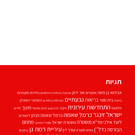
תגיות
אביהוא בן משה
אור ירוק
אופניים
בחירות מקומיות
ארנונה
בורסת היהלומים
גבעתיים
בריאות
בית ספר
הספארי
הפארק
ביטוח
הבורסה ברמת גן
התחדשות עירונית
חינוך
הלאומי
זינגר
חיות מחמד
ילדים
חיה מנע
ישראל זינגר
כרמל שאמה
כרמל שאמה הכהן
לימודים
משטרה
ליעד אילני
מתחם
מד''א
משטרת ישראל
משרד החינוך
עיריית רמת גן
נדל''ן
הבורסה
עורך דין
נופש
ספורט
עסקים