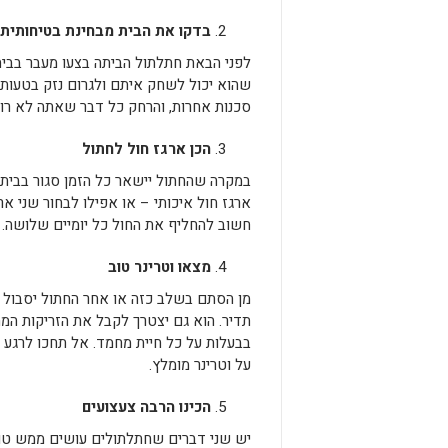
בדקו את הבית מבחינת בטיחותית
לפני הבאת חתלתול הביתה בצעו מעבר בבי
שהוא יכול לשחק איתם ולגרום נזק בטעות. ו
סכנות אחרות, והרחק כל דבר שאתה לא רו
הכן ארגז חול לחתול
במקרה שהחתול יישאר כל הזמן סגור בבית,
ארגז חול איכותי – או אפילו לבחור שני אר
חשוב להחליף את החול כל יומיים שלושה. 
מצאו וטרינר טוב
מן הסתם בשלב כזה או אחר החתול יסבול מב
תדיר. הוא גם יצטרך לקבל את הזריקות המת
בבעלות על כל חיית מחמד. אל תחכו לרגע 
על וטרינר מומלץ.
הכינו הרבה צעצועים
יש שני דברים שחתלתולים עושים ממש טוב 