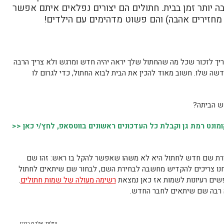
בה יותר זמן בבית. חתולים הם יצורים נפלאים איתם אפשר
מחזירים אהבה) והם פשוט מדהימים עם הילדים!
 לזכור שכל מה שהחתול שלך יראה יהיה חדש ומרגש ולא צריך הרבה
שה שלו. חשוב מאוד להכין את הבית לבוא החתול, כדי לגרום לו
ש הביתה?
נט רמת גן וקבלת כל העדכונים ראשונים בווטסאפ, לחץ/י כאן <<
בחירת שם חדש לחתול היא לא משהו שאפשר להקל בו ראש: זהו שם
נחנו צריכים להקדיש מחשבה לבחירת השם, לבחור שם שיתאים לחתול
שים רעיונות לשמות אז כאן נמצאת
רשימה מעולה של שמות חתולים
.
ה רבה שם שיתאים לחבר החדש.
צילום: אלכס ברגין