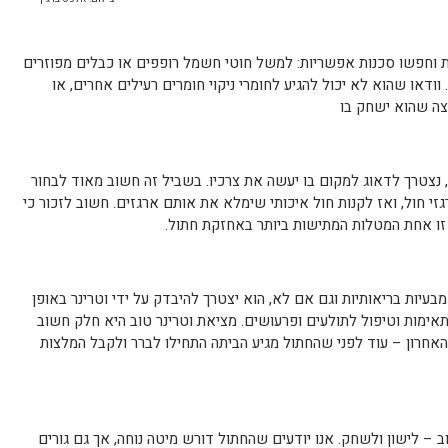
ת וחפשו סכנות אפשריות: למשל חוטי חשמל רופפים או כבלים מפוזרים
ודאו שהוא לא יכול להגיע לחומרי ניקוי חומרים רעילים אחרים, או
צה שהוא ישחק בו
 נצטרך לדאוג למקום בו יעשה את צרכיו. בשביל זה חשוב מאוד לבחור
גזי חול, ואז לקנות חול איכותי שימלא את אותם ארגזים. חשוב לזכור כי
זו אחת המטלות המתישות ביותר באחזקת חתול.
עיות בריאותיות וגם אם לא, הוא יצטרך להיבדק על ידי וטרינר באופן
אימות וטיפול לתולעים ופרעושים. מציאת וטרינר טוב היא חלק חשוב
האחרון – עוד לפני שהחתול מגיע הביתה התחילו לברר ולקבל המלצות
– לישון ולשחק. אנו יודעים שהחתול דורש מיטה נוחה, אך גם גורים