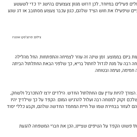
ים פעילים במיוחד, לכן דרוש מגוון צעצועים בהישג יד כדי לשעשע
ים שיפעילו את חוש הציד שלהם, כגון עכבר צעצוע מסתובב או דג שנע
צילום: פרנצ'סקו אונגרו
לים מבלים זמן רב בשינה, עד 16 שעות ביום בממוצע. זמן שינה זה עוזר לצמיחה והתפתחות. החל מהלילה
ה רבה על מנת לגדול לחתול בריא, כך שלפני הבאת החתלתול הביתה
חמימה, נעימה ובטוחה.
הצורך להיות עדין עם החתלתול החדש. הילדים ירצו להתכרבל ולשחק,
כם זקוק למנוחה רבה ועלול להרגיש המום. הקפד על כך שילדיך יהיו
 לעזור בבחירת שמו של חיית המחמד החדשה שלהם, וקבע כללי יסוד
! פשוט הקפד על הטיפים שציינו, הכן את חברי המשפחה להגעת