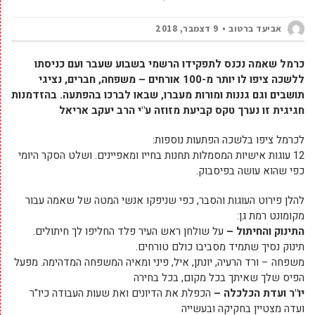
אביעד ברטוב
9 דצמבר, 2018
כרמל שאמה נכנס לתפקידו הרשמי בשבוע שעבר ועם כניסתו
ללשכה ציפו לו יותר מ-100 אורחים – משפחה, חברים, נציגי
תושבים וגם גננות ומורות מעברו, שבאו לברכו בהפתעה. בהזדמנות
חגיגית זו נערך טקס קביעת מזוזה ע"י הרב יעקב אריאל
לכרמל ציפו בלשכה הפתעות נוספות:
12 עוגות אישיות המסמלות תחנות בחייו ומאפיינים. ושלט הסקר היומי
כפי שהוא עושה בפיסבוק.
להלן פירוט העוגות והסבר, כפי שניפקו אנשי המטה של שאמה עבור
מקומונט רמת גן:
התינוק והחיתול –
על שולחן ראש העיר פלד החליפו לך חיתולים.
תינוק נסיך שתמיד מסביבו כולם טורחים.
משפחה – ורד הרעיה, יונתן, איל, פיני ומאיה המשפחה המדהימה. מפעל
הפיס שלך שאיתך בכל מקום, בכל בחירה
יו"ר ועדת הכלכלה –
הכפלת את הדיונים ואת שעות העבודה כיו"ר
ועדה מצטיין בחקיקה ובעשייה