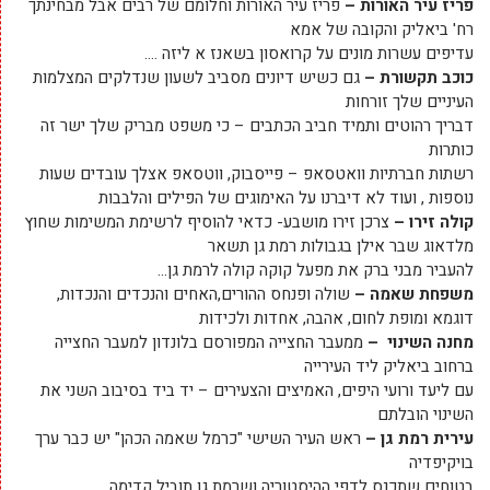
פריז עיר האורות –
פריז עיר האורות וחלומם של רבים אבל מבחינתך
רח' ביאליק והקובה של אמא
עדיפים עשרות מונים על קרואסון בשאנז א ליזה ….
כוכב תקשורת –
גם כשיש דיונים מסביב לשעון שנדלקים המצלמות
העיניים שלך זורחות
דבריך רהוטים ותמיד חביב הכתבים – כי משפט מבריק שלך ישר זה
כותרות
רשתות חברתיות וואטסאפ – פייסבוק, ווטסאפ אצלך עובדים שעות
נוספות , ועוד לא דיברנו על האימוגים של הפילים והלבבות
קולה זירו –
צרכן זירו מושבע- כדאי להוסיף לרשימת המשימות שחוץ
מלדאוג שבר אילן בגבולות רמת גן תשאר
להעביר מבני ברק את מפעל קוקה קולה לרמת גן…
משפחת שאמה –
שולה ופנחס ההורים,האחים והנכדים והנכדות,
דוגמא ומופת לחום, אהבה, אחדות ולכידות
מחנה השינוי –
ממעבר החצייה המפורסם בלונדון למעבר החצייה
ברחוב ביאליק ליד העירייה
עם ליעד ורועי היפים, האמיצים והצעירים – יד ביד בסיבוב השני את
השינוי הובלתם
עירית רמת גן –
ראש העיר השישי "כרמל שאמה הכהן" יש כבר ערך
בויקיפדיה
בטוחים שתכנס לדפי ההיסטוריה ושרמת גן תוביל קדימה