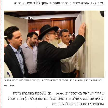
וזאת לצד אהדה ציבורית רחבה שתמיד אותך לח"כ מצטיין בחרה
ראש העיר החדש, עם ראשי הקואליציה והרב הראשי לרמת-גן בקביעת המזוזה בלשכת ראש העיר.
צילום: יחצ
שגריר ישראל באונסקו וב oced
– גם שעסקת בהסברה ציונית
וערכית עם מנהיגי עולם ומדינאים מכל המדינות (וצ'אד..) תמיד זכרת
את תושבי רמת גן וסייעת לכל הפניות