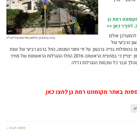
ומונט רמת גן
 לחץ/י כאן <<
 להתעדכן אולם
בניה ברמת גן. צילום באדיבות עיריית ר"ג
ון הרביעי של
שנים בהתחלות בנייה ברבעון. על פי נתוני המגמה, החל ברבע רביעי של שנת
2016 חלה ירידה של כ-7.4% בממוצע לרבעון. יצויין כי במחצית הראשונה 2016 החלו ההגרלות הראשונות של מחיר
הלך וגבר כל שכמות ההגרלות גדלה.
ספות באתר מקומונט רמת גן
לחצו כאן
ת
פוסט הבא »