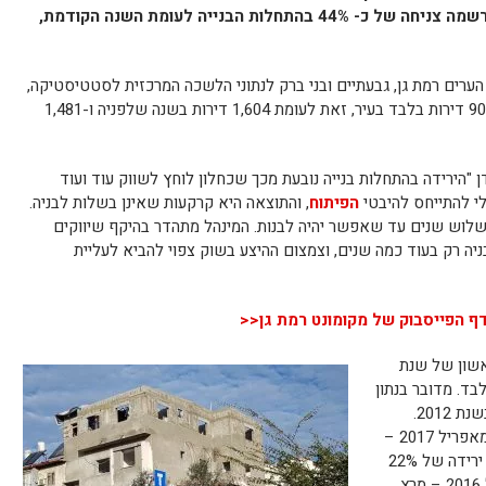
מהנתונים עולה כי בשנה האחרונה העיר רשמה צניחה של כ- 44% בהתחלות הבנייה לעומת השנה הקודמת,
 הערים רמת גן, גבעתיים ובני ברק לנתוני הלשכה המרכזית לסטטיסטיקה,
של 900 דירות בלבד בעיר, זאת לעומת 1,604 דירות בשנה שלפניה ו-1,481
דן "הירידה בהתחלות בנייה נובעת מכך שכחלון לוחץ לשווק עוד ועוד
י להתייחס להיבטי
הפיתוח
, והתוצאה היא קרקעות שאינן בשלות לבניה.
לוש שנים עד שאפשר יהיה לבנות. המינהל מתהדר בהיקף שיווקים
יה רק בעוד כמה שנים, וצמצום ההיצע בשוק צפוי להביא לעליית
ף הפייסבוק של מקומונט רמת גן<<
אשון של שנת
יחידות דיור בלבד. מדובר בנתון
הרבעוני הנמוך ביותר מאז הרבעון השלישי בשנת 2012.
בבחינה שנתית ב- 12 החודשים האחרונים מאפריל 2017 –
מרץ 2018 הוחל בבנייתן של 43,350 דירות, ירידה של 22%
בהשוואה ל-12 החודשים הקודמים (אפריל 2016 – מרץ