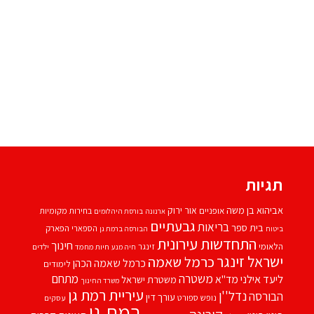
תגיות
אביהוא בן משה
אור ירוק
אופניים
בחירות מקומיות
ארנונה
בורסת היהלומים
גבעתיים
בריאות
בית ספר
הספארי
הפארק
ביטוח
הבורסה ברמת גן
התחדשות עירונית
חינוך
הלאומי
זינגר
חיות מחמד
ילדים
חיה מנע
ישראל זינגר
כרמל שאמה
כרמל שאמה הכהן
לימודים
משטרה
ליעד אילני
מתחם
מד''א
משטרת ישראל
משרד החינוך
עיריית רמת גן
נדל''ן
הבורסה
עורך דין
נופש
ספורט
עסקים
רמת גן