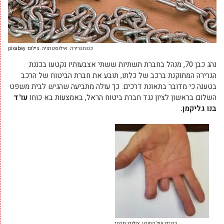
כננת גרירה. אילוסטרציה. צילום: pixabay
נהג כבן 70, מנהל בחברת תשתיות ששתי אצבעותיו נקטעו בכננת
הגרירה המתוקנת ברכב של כלתו, תובע את חברת הביטוח של הרכב
בטענה כי מדובר בתאונת דרכים. כך עולה מתביעה שהגיש לבית משפט
השלום בראשון לציון נגד חברת ביטוח הראל, באמצעות בא כוחו
עו"ד
בנו גליקמן.
כף ידו של התובע. צילום: פרטי