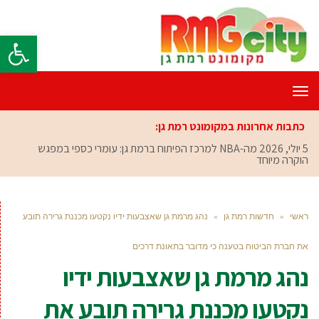
פתח סרגל
תפריט
כתבות אחרונות במקומונט רמת גן:
5 יולי, 2026
מה-NBA למרכז הפיתוח ברמת גן: עומרי כספי במפגש
הוקרה מיוחד
ראשי
»
חדשות רמת גן
»
נהג מרמת גן שאצבעות ידיו נקטעו מכננת גרירה תובע
את חברת הביטוח בטענה כי מדובר בתאונת דרכים
נהג מרמת גן שאצבעות ידיו
נקטעו מכננת גרירה תובע את