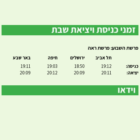
פרשת השבוע: פרשת ראה
תל אביב
ירושלים
חיפה
באר שבע
כניסה:
19:12
18:50
19:03
19:11
יציאה:
20:11
20:09
20:12
20:09