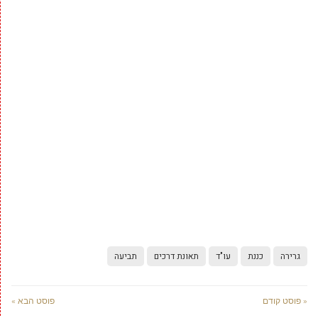
גרירה
כננת
עו"ד
תאונת דרכים
תביעה
« פוסט קודם
פוסט הבא »