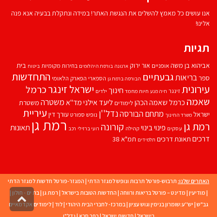
אנו עושים כל מאמץ להשלים את הנגשת האתר! במידה ונתקלת בבעיה אנא פנה
אלינו!
תגיות
אביהוא בן משה
בית
אור ירוק
אופניים
בחירות מקומיות
ארנונה
בורסת היהלומים
ביטוח
התחדשות
גבעתיים
בריאות
ספר
הספארי
הפארק הלאומי
הבורסה ברמת גן
עירונית
ישראל זינגר
כרמל
חינוך
זינגר
חיות מחמד
ילדים
חיה מנע
שאמה
משטרה
ליעד אילני
כרמל שאמה הכהן
מד''א
משטרת
לימודים
עיריית
נדל''ן
מתחם הבורסה
ישראל
עורך דין
נופש
ספורט
משרד החינוך
רמת גן
רמת גן
קורונה
פינוי בינוי
תאונות
עסקים
קהילה
רועי ברזילי
רכב
דרכים
תאונת דרכים
תמ"א 38
תלמידים
האתרים שלנו:
תרבוש-פורטל תרבות ונופש למגזר הדתי
|
המגזר-פורטל חדשות למגזר הדתי
|
מודיעין
|
מדינט – פורטל בריאות ורווחה
|
החדשות הטובות בישראל
|
רמת גן
|
בת ים - חולון
|
גליל
לרא
גב"ש
|
יש''ע:שומרון בנימין וגוש עציון
|
במרכז- לחברי הבית היהודי
|
לוד
|
לימודים אקדמאיים
בישראל
|
חדשות ישראל
|
כפר סבא
|
נדל"ן