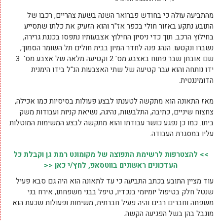
מהתביעה עולה כי בחודש פברואר השנה בשעת צהריים, רכבו של
התובע נתקע באזור חולי בכפר אז"ר והוא הזעיק את כלתו שתסייע
בחילוץ הרכב. תוך כדי ניסיון החילוץ אצבעותיו נתפסו בכננת גרירה,
נשברו ונקטעו. הנהג פנה לחדר המיון בבית חולים תל השומר הסמוך,
שם אובחן שבר פתוח באצבע מס' 2 וקטיעה מלאה של אצבע מס' 3.
ידו נותחה והוא עבר קטיעה של שתי האצבעות הנ"ל בידו הימנית
הדומיננטית.
מאז התאונה הוא מתקשה לטענתו לבצע פעולות בסיסיות כמו אכילה,
צחצוח שיניים, כתיבה, התלבשות, נהיגה, נשיאת קניות ועבודות משק
ביתו. כמו כן נפגע כושר עבודתו והוא מתקשה לבצע המשימות המוטלות
עליו במסגרת העבודה.
>> להצטרפות לרשימת התפוצה של מקומונט רמת גן וקבלת כל
העדכונים ראשונים בווטסאפ, לחץ/י כאן <<
עוד מציין התובע בכתב התביעה כי עד לתאונה הוא היה גם סבא פעיל
שנטל חלק בטיפול יומיומי בנכדיו, טיפל בבני משפחתו, אירח בני
משפחה וחברים רבים והיה פעיל חברתית, משימות ופעולות שכעת הוא
מוגבל בהן בשל הפגיעה הקשה.